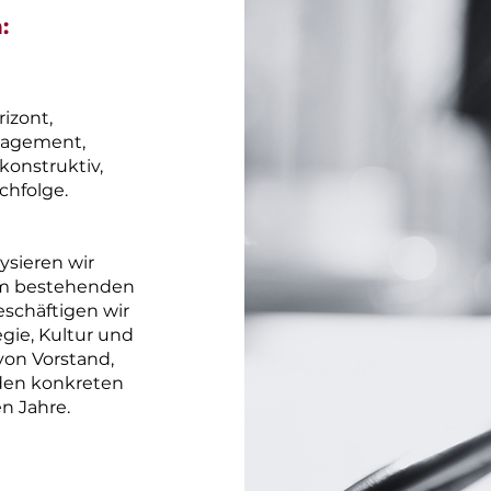
:
izont,
nagement,
onstruktiv,
chfolge.
ysieren wir
im bestehenden
schäftigen wir
gie, Kultur und
von Vorstand,
 den konkreten
 Jahre.