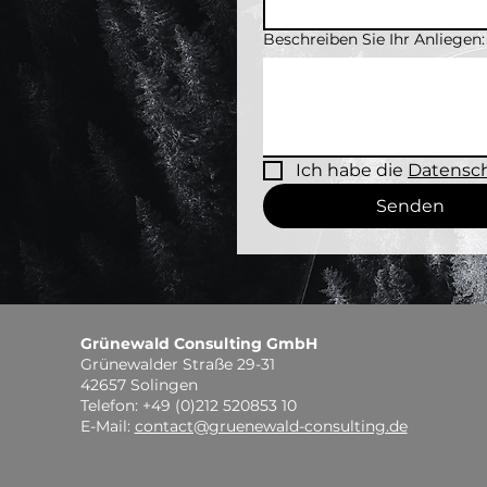
Beschreiben Sie Ihr Anliegen:
Ich habe die 
Datensch
Senden
Grünewald Consulting GmbH
Grünewalder Straße 29-31
42657 Solingen
Telefon: +49 (0)212 520853 10
E-Mail:
contact@gruenewald-consulting.de