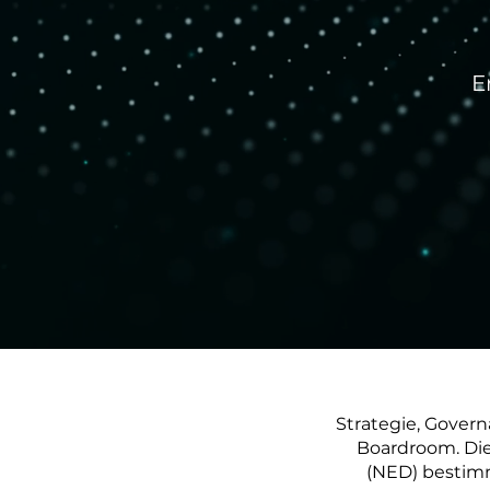
E
Strategie, Gover
Boardroom.
Di
(NED) bestim