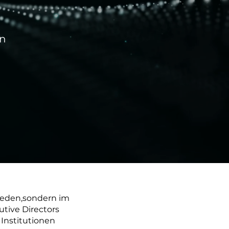
en
ieden,sondern im
utive Directors
Institutionen