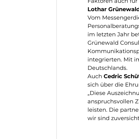
Faktoren auch für 
Lothar Grünewal
Vom Messengerdienst
Personalberatungs
im letzten Jahr b
Grünewald Consulti
Kommunikationspr
integrierten. Mit 
Deutschlands. 
Auch 
Cedric Schü
sich über die Ehr
„Diese Auszeichnun
anspruchsvollen Ze
leisten. Die part
wir sind zuversicht