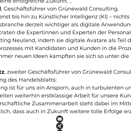
eine erfolgreiche Zukunft.“, 
d
, Geschäftsführer von Grünewald Consulting.
 bis hin zu Künstlicher Intelligenz (KI) – nichts i
­branche derzeit wichtiger als digitale Anwendung
etraten die Expertinnen und Experten der Persona
ng Neuland, indem sie digitale Avatare als Teil d
ozesses mit Kandidaten und Kunden in die Proz
immer neuen Ideen kämpften sie sich so unter die 
tz
, zweiter Geschäftsführer von Grünewald Consult
ung des Handelsblatts:
g ist für uns ein Ansporn, auch in turbulenten u
iten weiterhin erstklassige Arbeit für unsere Ku
nerschaftliche Zusammenarbeit steht dabei im Mitt
lich, dass auch in Zukunft weitere tolle Erfolge er