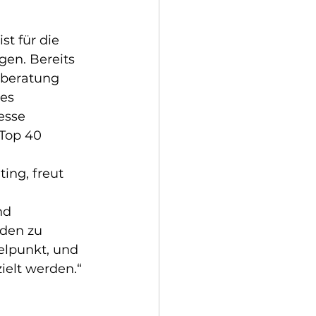
st für die 
en. Bereits 
lberatung 
es 
esse 
Top 40 
ing, freut 
nd 
nden zu 
elpunkt, und 
zielt werden.“