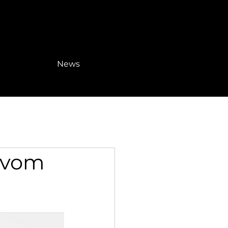
News
 vom