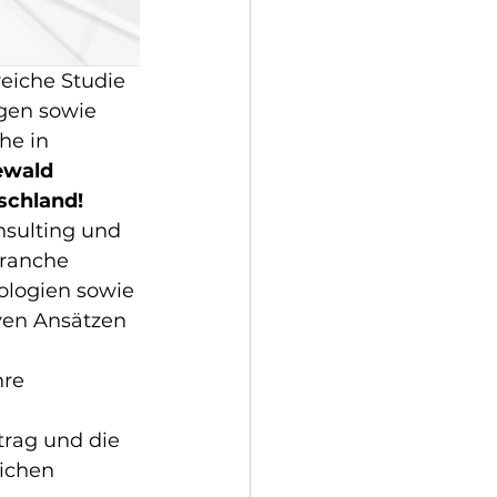
eiche Studie 
gen sowie 
he in 
wald 
schland!
sulting und 
branche 
ologien sowie 
ven Ansätzen 
re 
rag und die 
ichen 