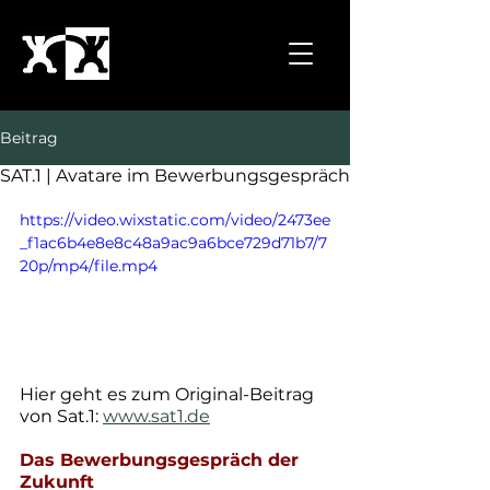
Beitrag
SAT.1 | Avatare im Bewerbungsgespräch
https://video.wixstatic.com/video/2473ee
_f1ac6b4e8e8c48a9ac9a6bce729d71b7/7
20p/mp4/file.mp4
Hier geht es zum Original-Beitrag 
von Sat.1: 
www.sat1.de
Das Bewerbungsgespräch der 
Zukunft