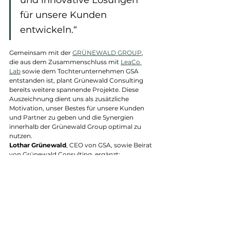
und innovative Lösungen 
für unsere Kunden 
entwickeln.“
Gemeinsam mit der 
GRÜNEWALD GROUP
, 
die aus dem Zusammenschluss mit 
LeaCo 
Lab
 sowie dem Tochterunternehmen GSA 
entstanden ist, plant Grünewald Consulting 
bereits weitere spannende Projekte. Diese 
Auszeichnung dient uns als zusätzliche 
Motivation, unser Bestes für unsere Kunden 
und Partner zu geben und die Synergien 
innerhalb der Grünewald Group optimal zu 
nutzen.
Lothar Grünewald
, CEO von GSA, sowie Beirat 
von Grünewald Consulting, ergänzt:
„Ich bin sehr stolz auf die 
erneute Auszeichnung von 
Grünewald Consulting. Die 
Kontinuität in der Top-
Platzierung zeigt die 