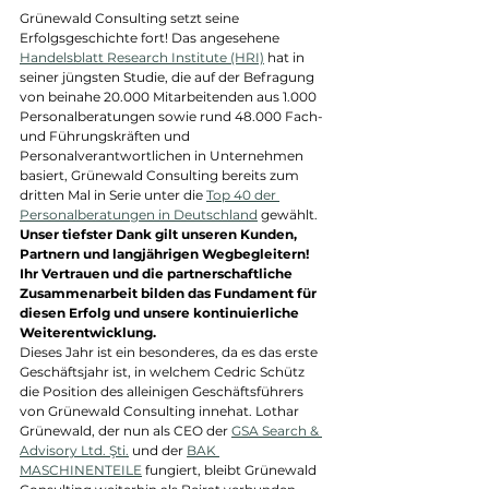
Grünewald Consulting setzt seine 
Erfolgsgeschichte fort! Das angesehene 
Handelsblatt Research Institute (HRI)
 hat in 
seiner jüngsten Studie, die auf der Befragung 
von beinahe 20.000 Mitarbeitenden aus 1.000 
Personalberatungen sowie rund 48.000 Fach- 
und Führungskräften und 
Personalverantwortlichen in Unternehmen 
basiert, Grünewald Consulting bereits zum 
dritten Mal in Serie unter die 
Top 40 der 
Personalberatungen in Deutschland
 gewählt.
Unser tiefster Dank gilt unseren Kunden, 
Partnern und langjährigen Wegbegleitern! 
Ihr Vertrauen und die partnerschaftliche 
Zusammenarbeit bilden das Fundament für 
diesen Erfolg und unsere kontinuierliche 
Weiterentwicklung.
Dieses Jahr ist ein besonderes, da es das erste 
Geschäftsjahr ist, in welchem Cedric Schütz 
die Position des alleinigen Geschäftsführers 
von Grünewald Consulting innehat. Lothar 
Grünewald, der nun als CEO der 
GSA Search & 
Advisory Ltd. Şti.
 und der 
BAK 
MASCHINENTEILE
 fungiert, bleibt Grünewald 